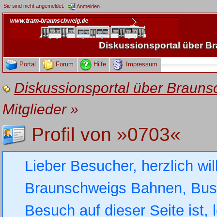
Sie sind nicht angemeldet.
Anmelden
Diskussionsportal über 
Portal
Forum
Hilfe
Impressum
Diskussionsportal über Brau
Mitglieder
»
Profil von »0703«
Lieber Besucher, herzlich wi
Braunschweigs Bahnen, Busse
Besuch auf dieser Seite ist, 