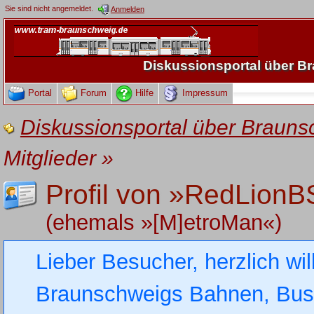
Sie sind nicht angemeldet.
Anmelden
Diskussionsportal über 
Portal
Forum
Hilfe
Impressum
Diskussionsportal über Brau
Mitglieder
»
Profil von »RedLionB
(ehemals »[M]etroMan«)
Lieber Besucher, herzlich wi
Braunschweigs Bahnen, Busse