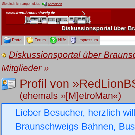
Sie sind nicht angemeldet.
Anmelden
Diskussionsportal über 
Portal
Forum
Hilfe
Impressum
Diskussionsportal über Brau
Mitglieder
»
Profil von »RedLionB
(ehemals »[M]etroMan«)
Lieber Besucher, herzlich wi
Braunschweigs Bahnen, Busse