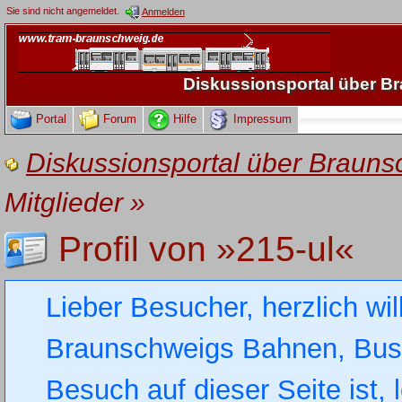
Sie sind nicht angemeldet.
Anmelden
Diskussionsportal über 
Portal
Forum
Hilfe
Impressum
Diskussionsportal über Brau
Mitglieder
»
Profil von »215-ul«
Lieber Besucher, herzlich wi
Braunschweigs Bahnen, Busse
Besuch auf dieser Seite ist, 