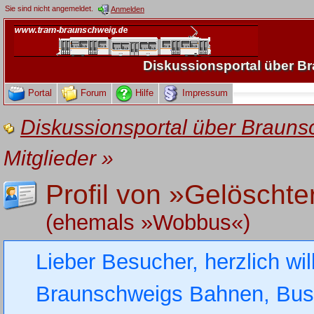
Sie sind nicht angemeldet.
Anmelden
Diskussionsportal über 
Portal
Forum
Hilfe
Impressum
Diskussionsportal über Brau
Mitglieder
»
Profil von »Gelöschte
(ehemals »Wobbus«)
Lieber Besucher, herzlich wi
Braunschweigs Bahnen, Busse