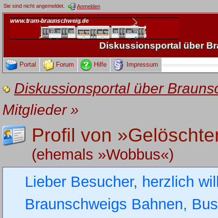
Sie sind nicht angemeldet.
Anmelden
Diskussionsportal über 
Portal
Forum
Hilfe
Impressum
Diskussionsportal über Brau
Mitglieder
»
Profil von »Gelöschte
(ehemals »Wobbus«)
Lieber Besucher, herzlich wi
Braunschweigs Bahnen, Busse