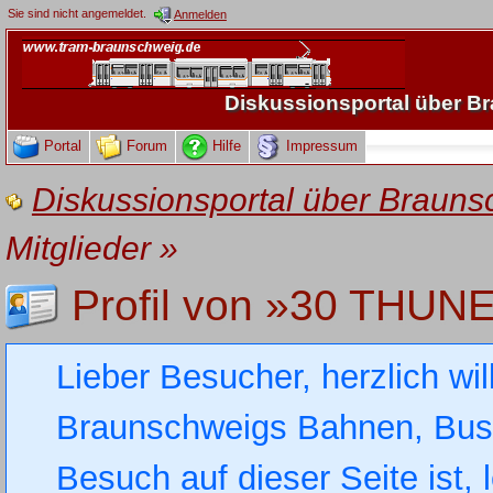
Sie sind nicht angemeldet.
Anmelden
Diskussionsportal über 
Portal
Forum
Hilfe
Impressum
Diskussionsportal über Brau
Mitglieder
»
Profil von »30 THUN
Lieber Besucher, herzlich wi
Braunschweigs Bahnen, Busse
Besuch auf dieser Seite ist, 