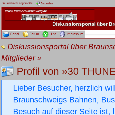
Sie sind nicht angemeldet.
Anmelden
Diskussionsportal über 
Portal
Forum
Hilfe
Impressum
Diskussionsportal über Brau
Mitglieder
»
Profil von »30 THUN
Lieber Besucher, herzlich wi
Braunschweigs Bahnen, Busse
Besuch auf dieser Seite ist, 