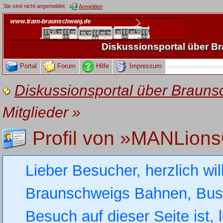
Sie sind nicht angemeldet.
Anmelden
Diskussionsportal über 
Portal
Forum
Hilfe
Impressum
Diskussionsportal über Brau
Mitglieder
»
Profil von »MANLions
Lieber Besucher, herzlich wi
Braunschweigs Bahnen, Busse
Besuch auf dieser Seite ist, 