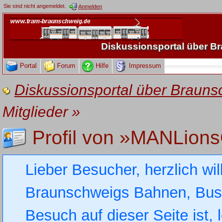
Sie sind nicht angemeldet.
Anmelden
Diskussionsportal über 
Portal
Forum
Hilfe
Impressum
Diskussionsportal über Brau
Mitglieder
»
Profil von »MANLions
Lieber Besucher, herzlich wi
Braunschweigs Bahnen, Busse
Besuch auf dieser Seite ist, 