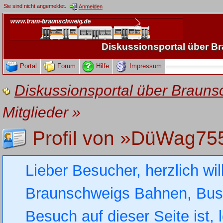
Sie sind nicht angemeldet.
Anmelden
Diskussionsportal über 
Portal
Forum
Hilfe
Impressum
Diskussionsportal über Brau
Mitglieder
»
Profil von »DüWag75
Lieber Besucher, herzlich wi
Braunschweigs Bahnen, Busse
Besuch auf dieser Seite ist, 