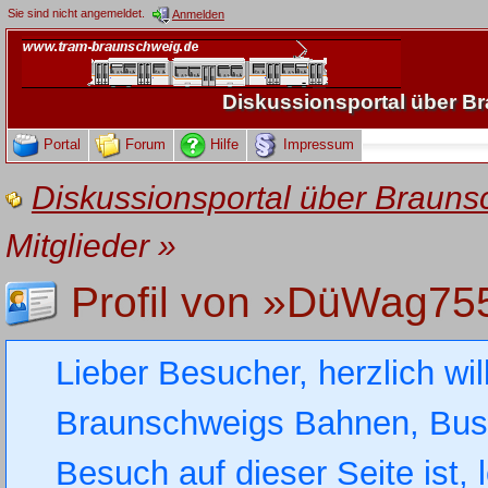
Sie sind nicht angemeldet.
Anmelden
Diskussionsportal über 
Portal
Forum
Hilfe
Impressum
Diskussionsportal über Brau
Mitglieder
»
Profil von »DüWag75
Lieber Besucher, herzlich wi
Braunschweigs Bahnen, Busse
Besuch auf dieser Seite ist, 