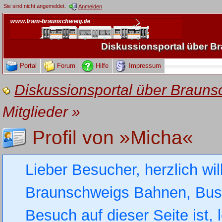
Sie sind nicht angemeldet.
Anmelden
Diskussionsportal über 
Portal
Forum
Hilfe
Impressum
Diskussionsportal über Brau
Mitglieder
»
Profil von »Micha«
Lieber Besucher, herzlich wi
Braunschweigs Bahnen, Busse
Besuch auf dieser Seite ist, 