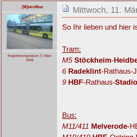
[M]etroMan
Mittwoch, 11. Mä
So Ihr lieben und hier i
Tram:
Registrierungsdatum: 5. März
M5
Stöckheim
-
Heidb
2009
6
Radeklint
-Rathaus-J
9
HBF
-Rathaus-
Stadi
Bus:
M11/411
Melverode
-H