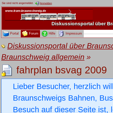
Sie sind nicht angemeldet.
Anmelden
Diskussionsportal über 
Portal
Forum
Hilfe
Impressum
Diskussionsportal über Brau
Braunschweig allgemein
»
fahrplan bsvag 2009
Lieber Besucher, herzlich wi
Braunschweigs Bahnen, Busse
Besuch auf dieser Seite ist, 