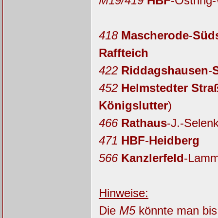
M19/419
HBF
-Ostring
418
Mascherode
-
Süds
Raffteich
422
Riddagshausen
-
452
Helmstedter Stra
Königslutter
)
466
Rathaus
-J.-Selen
471
HBF
-
Heidberg
566
Kanzlerfeld
-Lamm
Hinweise:
Die
M5
könnte man bis