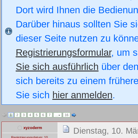
Dort wird Ihnen die Bedienung
Darüber hinaus sollten Sie si
dieser Seite nutzen zu könn
Registrierungsformular
, um s
Sie sich ausführlich
über den
sich bereits zu einem früher
Sie sich
hier anmelden
.
1
2
3
4
5
6
7
…
16
xyzoderm
Dienstag, 10. Mä
Registrierungsdatum: 10.