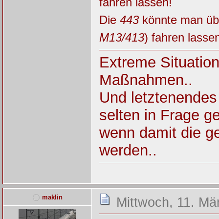
fahren lassen!
Die
443
könnte man übe
M13/413
) fahren lasse
Extreme Situatio
Maßnahmen..
Und letztenendes
selten in Frage ges
wenn damit die ge
werden..
maklin
Mittwoch, 11. Mä