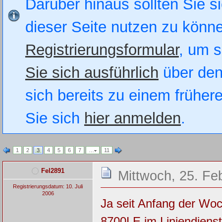
Darüber hinaus sollten Sie si
dieser Seite nutzen zu könn
Registrierungsformular
, um s
Sie sich ausführlich
über den
sich bereits zu einem früher
Sie sich
hier anmelden
.
1
2
3
4
5
6
7
…
11
Fel2891
Mittwoch, 25. Fe
Registrierungsdatum: 10. Juli
2006
Ja seit Anfang der Woc
8700LE im Liniendienst