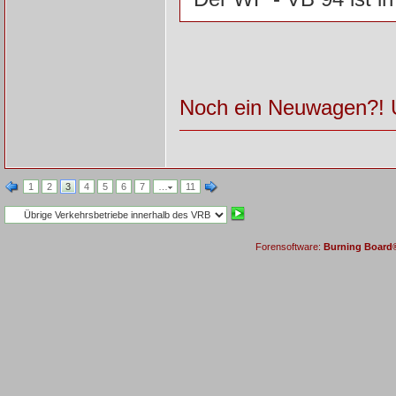
Noch ein Neuwagen?! U
1
2
3
4
5
6
7
…
11
Forensoftware:
Burning Board® 