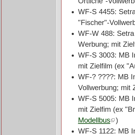
Örtliche"-Vollwerb
WF-S 4455: Setra
"Fischer"-Vollwerb
WF-W 488: Setra 
Werbung; mit Ziel
WF-S 3003: MB In
mit Zielfilm (ex 
WF-? ????: MB Int
Vollwerbung; mit Z
WF-S 5005: MB In
mit Zielfim (ex "
Modellbus
)
WF-S 1122: MB In