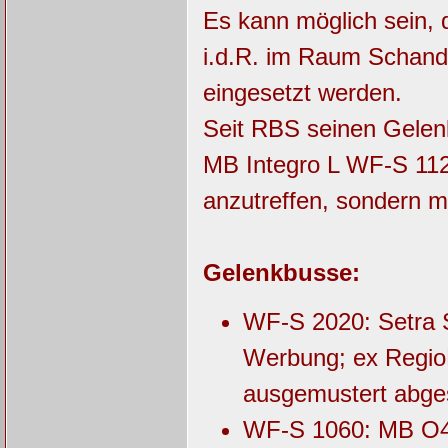
Es kann möglich sein, 
i.d.R. im Raum Schan
eingesetzt werden.
Seit RBS seinen Gelenk
MB Integro L WF-S 112
anzutreffen, sondern m
Gelenkbusse:
WF-S 2020: Setra 
Werbung; ex Regio
ausgemustert abges
WF-S 1060: MB O40