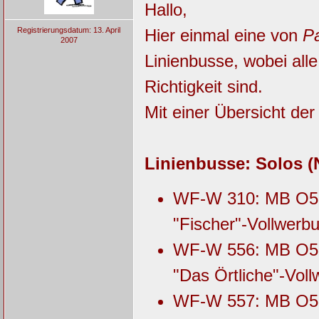
Hallo,
Registrierungsdatum: 13. April
Hier einmal eine von
P
2007
Linienbusse, wobei all
Richtigkeit sind.
Mit einer Übersicht der
Linienbusse: Solos (N
WF-W 310: MB O530
"Fischer"-Vollwerb
WF-W 556: MB O530
"Das Örtliche"-Vol
WF-W 557: MB O530