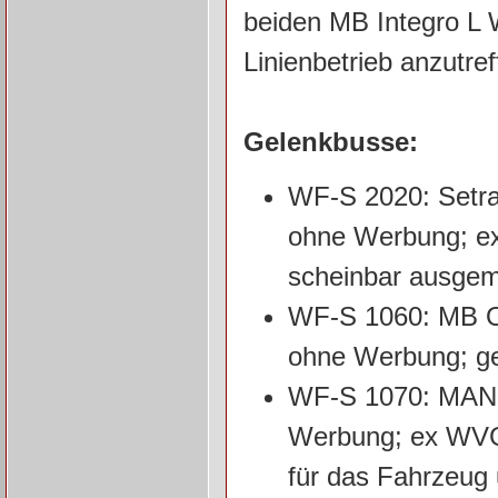
beiden MB Integro L
Linienbetrieb anzutre
Gelenkbusse:
WF-S 2020: Setra
ohne Werbung; ex
scheinbar ausgem
WF-S 1060: MB O4
ohne Werbung; ge
WF-S 1070: MAN S
Werbung; ex WVG 
für das Fahrzeug