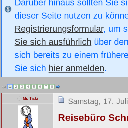
Darüber hinaus sollten Sie si
dieser Seite nutzen zu könn
Registrierungsformular
, um s
Sie sich ausführlich
über den
sich bereits zu einem früher
Sie sich
hier anmelden
.
1
2
3
4
5
6
7
8
Mr. Ticki
Samstag, 17. Jul
Reisebüro Sch