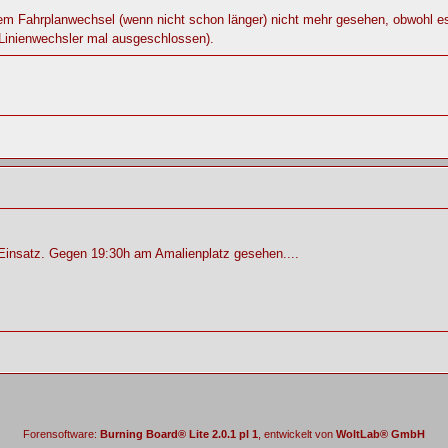
em Fahrplanwechsel (wenn nicht schon länger) nicht mehr gesehen, obwohl es j
 Linienwechsler mal ausgeschlossen).
Einsatz. Gegen 19:30h am Amalienplatz gesehen....
Forensoftware:
Burning Board® Lite 2.0.1 pl 1
, entwickelt von
WoltLab® GmbH