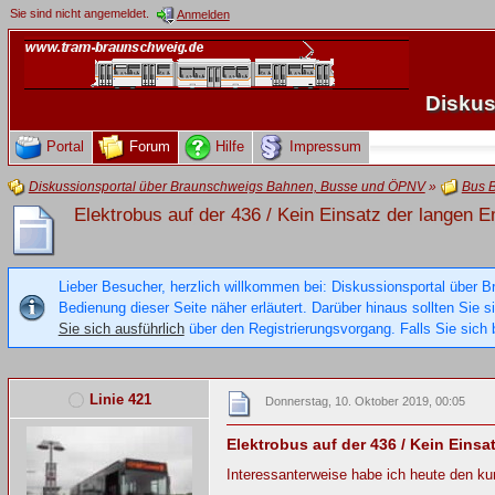
Sie sind nicht angemeldet.
Anmelden
Diskus
Portal
Forum
Hilfe
Impressum
Diskussionsportal über Braunschweigs Bahnen, Busse und ÖPNV
»
Bus 
Elektrobus auf der 436 / Kein Einsatz der langen E
Lieber Besucher, herzlich willkommen bei: Diskussionsportal über B
Bedienung dieser Seite näher erläutert. Darüber hinaus sollten Sie 
Sie sich ausführlich
über den Registrierungsvorgang. Falls Sie sich b
Linie 421
Donnerstag, 10. Oktober 2019, 00:05
Elektrobus auf der 436 / Kein Einsa
Interessanterweise habe ich heute den ku