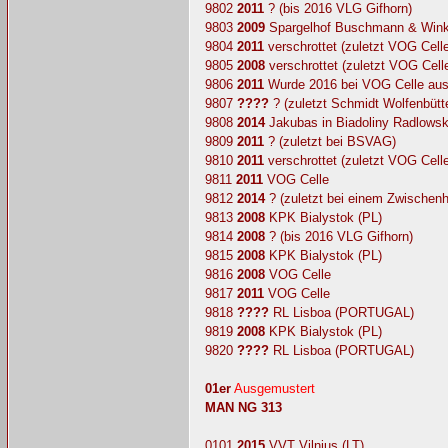
9802
2011
? (bis 2016 VLG Gifhorn)
9803
2009
Spargelhof Buschmann & Winke
9804
2011
verschrottet (zuletzt VOG Celle
9805
2008
verschrottet (zuletzt VOG Cell
9806
2011
Wurde 2016 bei VOG Celle ausg
9807
????
? (zuletzt Schmidt Wolfenbütte
9808
2014
Jakubas in Biadoliny Radlowsk
9809
2011
? (zuletzt bei BSVAG)
9810
2011
verschrottet (zuletzt VOG Celle
9811
2011
VOG Celle
9812
2014
? (zuletzt bei einem Zwischenh
9813
2008
KPK Bialystok (PL)
9814
2008
? (bis 2016 VLG Gifhorn)
9815
2008
KPK Bialystok (PL)
9816
2008
VOG Celle
9817
2011
VOG Celle
9818
????
RL Lisboa (PORTUGAL)
9819
2008
KPK Bialystok (PL)
9820
????
RL Lisboa (PORTUGAL)
01er
Ausgemustert
MAN NG 313
0101
2015
VVT Vilnius (LT)