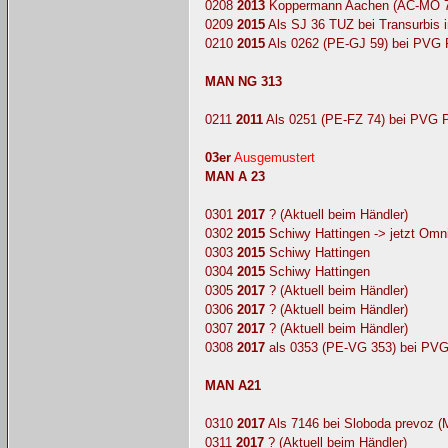
0208
2013
Koppermann Aachen (AC-MO 7
0209
2015
Als SJ 36 TUZ bei Transurbis 
0210
2015
Als 0262 (PE-GJ 59) bei PVG 
MAN NG 313
0211
2011
Als 0251 (PE-FZ 74) bei PVG 
03er
Ausgemustert
MAN A 23
0301
2017
? (Aktuell beim Händler)
0302
2015
Schiwy Hattingen -> jetzt Om
0303
2015
Schiwy Hattingen
0304
2015
Schiwy Hattingen
0305
2017
? (Aktuell beim Händler)
0306
2017
? (Aktuell beim Händler)
0307
2017
? (Aktuell beim Händler)
0308
2017
als 0353 (PE-VG 353) bei PVG
MAN A21
0310
2017
Als 7146 bei Sloboda prevoz (
0311
2017
? (Aktuell beim Händler)