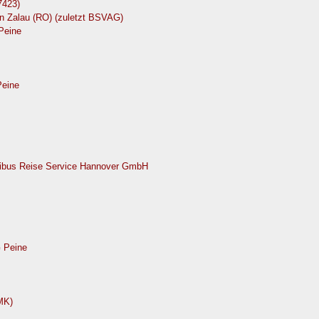
423)
in Zalau (RO) (zuletzt BSVAG)
Peine
Peine
nibus Reise Service Hannover GmbH
 Peine
MK)