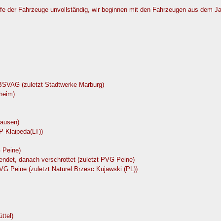
äufe der Fahrzeuge unvollständig, wir beginnen mit den Fahrzeugen aus dem J
 BSVAG (zuletzt Stadtwerke Marburg)
heim)
hausen)
P Klaipeda(LT))
 Peine)
ndet, danach verschrottet (zuletzt PVG Peine)
VG Peine (zuletzt Naturel Brzesc Kujawski (PL))
ttel)