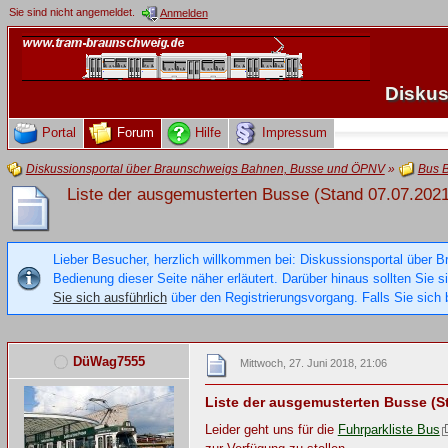
Sie sind nicht angemeldet.
Anmelden
Diskus
Portal
Forum
Hilfe
Impressum
Diskussionsportal über Braunschweigs Bahnen, Busse und ÖPNV
»
Bus 
Liste der ausgemusterten Busse (Stand 07.07.2021
Lieber Besucher, herzlich willkommen bei: Diskussionsportal über B
Bedienung dieser Seite näher erläutert. Darüber hinaus sollten Sie 
Sie sich ausführlich
über den Registrierungsvorgang. Falls Sie sich b
DüWag7555
Mittwoch, 27. Juni 2018, 21:06
Liste der ausgemusterten Busse (S
Leider geht uns für die
Fuhrparkliste Bus