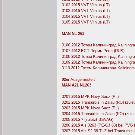
0102
2015
VVT Vilnius (LT)
0103
2015
VVT Vilnius (LT)
0104
2015
VVT Vilnius (LT)
0105
2015
VVT Vilnius (LT)
MAN NL 263
0106
2012
Тотем Калининград Kaliningra
0107
2012
ЕСП Пермь Perm (RUS)
0108
2012
Тотем Калининград Kaliningra
0109
2012
Тотем Калининград Kaliningra
0110
2012
Тотем Калининград Kaliningra
02er
Ausgemustert
MAN A21 NL263
0201
2015
MPK Novy Sacz (PL)
0202
2015
Transurbis in Zalau (RO) (zul
0203
2015
MPK Novy Sacz (PL)
0204
2015
Transurbis in Zalau (RO) (zul
0205
2015
? (zuletzt BSVAG)
0206
2015
Als 0263 (PE-GJ 63) bei PVG P
0207
2015
Als SJ 38 TUZ bei Transurbis 