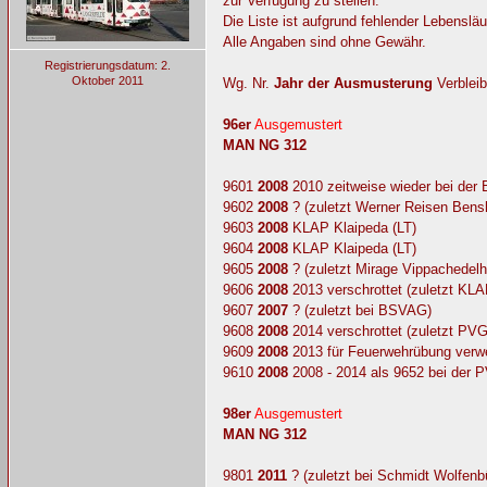
zur Verfügung zu stellen.
Die Liste ist aufgrund fehlender Lebensl
Alle Angaben sind ohne Gewähr.
Registrierungsdatum: 2.
Oktober 2011
Wg. Nr.
Jahr der Ausmusterung
Verbleib
96er
Ausgemustert
MAN NG 312
9601
2008
2010 zeitweise wieder bei der
9602
2008
? (zuletzt Werner Reisen Bens
9603
2008
KLAP Klaipeda (LT)
9604
2008
KLAP Klaipeda (LT)
9605
2008
? (zuletzt Mirage Vippachedel
9606
2008
2013 verschrottet (zuletzt KLA
9607
2007
? (zuletzt bei BSVAG)
9608
2008
2014 verschrottet (zuletzt PVG
9609
2008
2013 für Feuerwehrübung verwe
9610
2008
2008 - 2014 als 9652 bei der P
98er
Ausgemustert
MAN NG 312
9801
2011
? (zuletzt bei Schmidt Wolfenbü