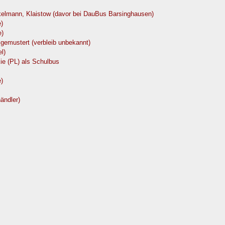
lmann, Klaistow (davor bei DauBus Barsinghausen)
)
e)
emustert (verbleib unbekannt)
l)
ie (PL) als Schulbus
)
ändler)