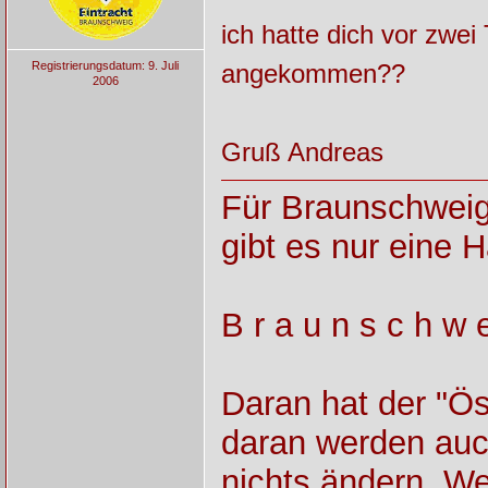
ich hatte dich vor zwei
Registrierungsdatum: 9. Juli
angekommen??
2006
Gruß Andreas
Für Braunschweig
gibt es nur eine H
B r a u n s c h w e
Daran hat der "Ös
daran werden auch
nichts ändern. We