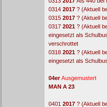
0313
2017
Als 440 bei
0314
2017
? (Aktuell b
0315
2017
? (Aktuell b
0317
2021
? (Aktuell b
eingesetzt als Schulb
verschrottet
0318
2021
? (Aktuell b
eingesetzt als Schulbu
04er
Ausgemustert
MAN A 23
0401
2017
? (Aktuell b