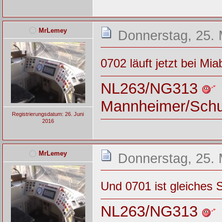
MrLemey
Donnerstag, 25. 
0702 läuft jetzt bei M
NL263/NG313
Mannheimer/Sch
Registrierungsdatum: 26. Juni
2016
MrLemey
Donnerstag, 25. 
Und 0701 ist gleiches S
NL263/NG313