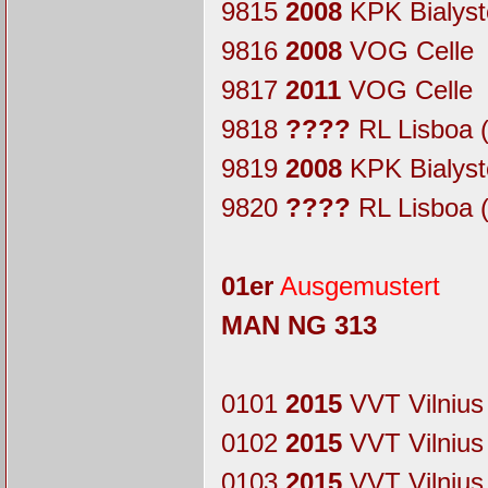
9815
2008
KPK Bialyst
9816
2008
VOG Celle
9817
2011
VOG Celle
9818
????
RL Lisboa
9819
2008
KPK Bialyst
9820
????
RL Lisboa
01er
Ausgemustert
MAN NG 313
0101
2015
VVT Vilnius
0102
2015
VVT Vilnius
0103
2015
VVT Vilnius