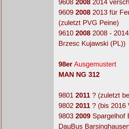
9608
2008
2014 verschr
9609
2008
2013 für Fe
(zuletzt PVG Peine)
9610
2008
2008 - 2014 
Brzesc Kujawski (PL))
98er
Ausgemustert
MAN NG 312
9801
2011
? (zuletzt b
9802
2011
? (bis 2016
9803
2009
Spargelhof 
DauBus Barsinghausen