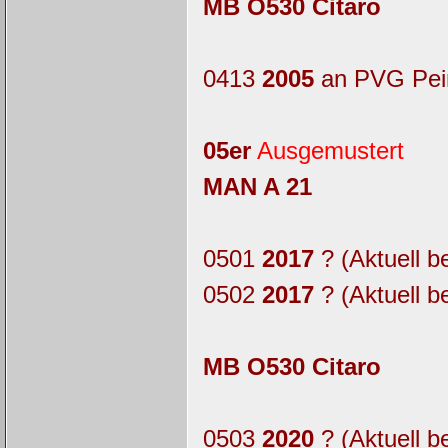
MB O530 Citaro
0413
2005
an PVG Pei
05er
Ausgemustert
MAN A 21
0501
2017
? (Aktuell b
0502
2017
? (Aktuell b
MB O530 Citaro
0503
2020
? (Aktuell b