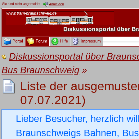
Sie sind nicht angemeldet.
Anmelden
Diskussionsportal über 
Portal
Forum
Hilfe
Impressum
Diskussionsportal über Brau
Bus Braunschweig
»
Liste der ausgemuste
07.07.2021)
Lieber Besucher, herzlich wi
Braunschweigs Bahnen, Busse