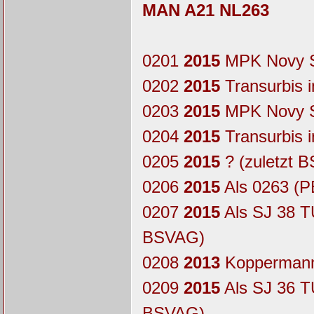
MAN A21 NL263
0201
2015
MPK Novy S
0202
2015
Transurbis 
0203
2015
MPK Novy S
0204
2015
Transurbis 
0205
2015
? (zuletzt 
0206
2015
Als 0263 (P
0207
2015
Als SJ 38 TU
BSVAG)
0208
2013
Koppermann
0209
2015
Als SJ 36 TU
BSVAG)