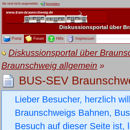
Sie sind nicht angemeldet.
Anmelden
Diskussionsportal über 
Portal
Forum
Hilfe
Impressum
Diskussionsportal über Brau
Braunschweig allgemein
»
BUS-SEV Braunschwe
Lieber Besucher, herzlich wi
Braunschweigs Bahnen, Busse
Besuch auf dieser Seite ist, 