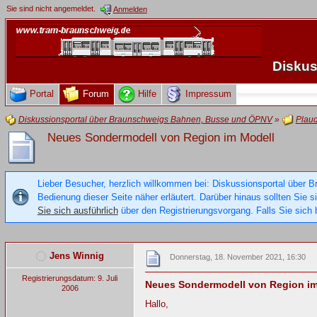
Sie sind nicht angemeldet.
Anmelden
Diskus
Portal
Forum
Hilfe
Impressum
Diskussionsportal über Braunschweigs Bahnen, Busse und ÖPNV
»
Plau
Neues Sondermodell von Region im Modell
Lieber Besucher, herzlich willkommen bei: Diskussionsportal über B
Bedienung dieser Seite näher erläutert. Darüber hinaus sollten Sie 
Sie sich ausführlich
über den Registrierungsvorgang. Falls Sie sich b
Jens Winnig
Donnerstag, 18. November 2021, 16:30
Registrierungsdatum: 9. Juli
Neues Sondermodell von Region im
2006
Hallo,