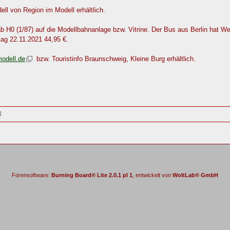
ell von Region im Modell erhältlich.
 H0 (1/87) auf die Modellbahnanlage bzw. Vitrine. Der Bus aus Berlin hat W
tag 22.11.2021 44,95 €.
odell.de
bzw. Touristinfo Braunschweig, Kleine Burg erhältlich.
Forensoftware:
Burning Board® Lite 2.0.1 pl 1
, entwickelt von
WoltLab® GmbH